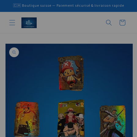
Skip to
🇨🇭 Boutique suisse — Paiement sécurisé & livraison rapide
content
Cart
Skip to
product
information