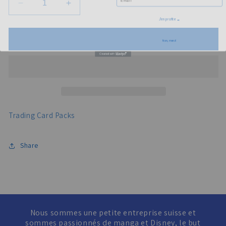
Decrease
Increase
quantity
quantity
J'en profite →
for
for
Add to cart
One
One
Non, merci!
Piece
Piece
Trading
Trading
Cards
Cards
Trading Card Packs
Share
Nous sommes une petite entreprise suisse et
sommes passionnés de manga et Disney, le but