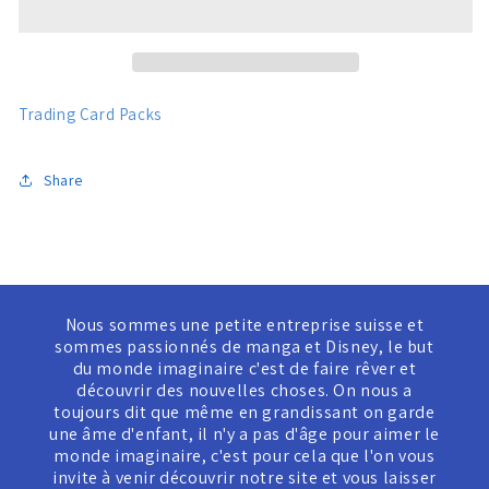
card
card
Trading Card Packs
Share
Nous sommes une petite entreprise suisse et
sommes passionnés de manga et Disney, le but
du monde imaginaire c'est de faire rêver et
découvrir des nouvelles choses. On nous a
toujours dit que même en grandissant on garde
une âme d'enfant, il n'y a pas d'âge pour aimer le
monde imaginaire, c'est pour cela que l'on vous
invite à venir découvrir notre site et vous laisser