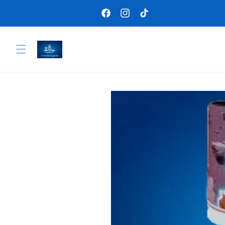
Skip to
content
Facebook
Instagram
TikTok
Skip to
product
information