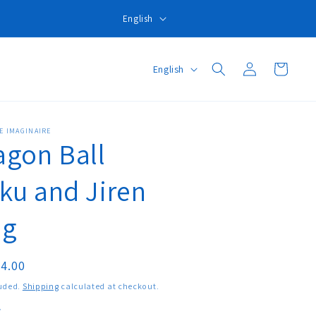
L
English
a
n
Log
L
Cart
English
g
in
a
u
n
a
g
E IMAGINAIRE
g
agon Ball
u
e
a
ku and Jiren
g
e
ug
ar
4.00
luded.
Shipping
calculated at checkout.
y